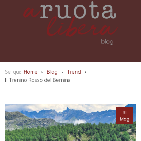
Sei qui:
Home
Blog
Trend
Il Trenino Rosso del Bernina
31
Mag