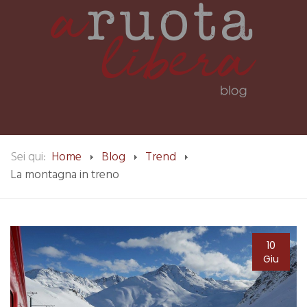
Sei qui:
Home
Blog
Trend
La montagna in treno
10
Giu